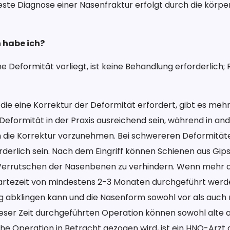
este Diagnose einer Nasenfraktur erfolgt durch die kör
 habe ich?
 Deformität vorliegt, ist keine Behandlung erforderlich;
 die eine Korrektur der Deformität erfordert, gibt es me
 Deformität in der Praxis ausreichend sein, während in an
 die Korrektur vorzunehmen. Bei schwereren Deformitäte
derlich sein. Nach dem Eingriff können Schienen aus Gips
Verrutschen der Nasenbenen zu verhindern. Wenn mehr a
artezeit von mindestens 2-3 Monaten durchgeführt werden
g abklingen kann und die Nasenform sowohl vor als auch
dieser Zeit durchgeführten Operation können sowohl alte 
che Operation in Betracht gezogen wird, ist ein HNO-Arzt