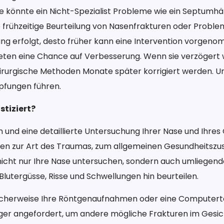
me könnte ein Nicht-Spezialist Probleme wie ein Septum
ne frühzeitige Beurteilung von Nasenfrakturen oder Proble
lung erfolgt, desto früher kann eine Intervention vorgenom
eten eine Chance auf Verbesserung. Wenn sie verzögert 
irurgische Methoden Monate später korrigiert werden. 
fungen führen.
tiziert?
en und eine detaillierte Untersuchung Ihrer Nase und Ihres
n zur Art des Traumas, zum allgemeinen Gesundheitszust
nicht nur Ihre Nase untersuchen, sondern auch umliegend
Blutergüsse, Risse und Schwellungen hin beurteilen.
glicherweise Ihre Röntgenaufnahmen oder eine Computer
r angefordert, um andere mögliche Frakturen im Gesicht 