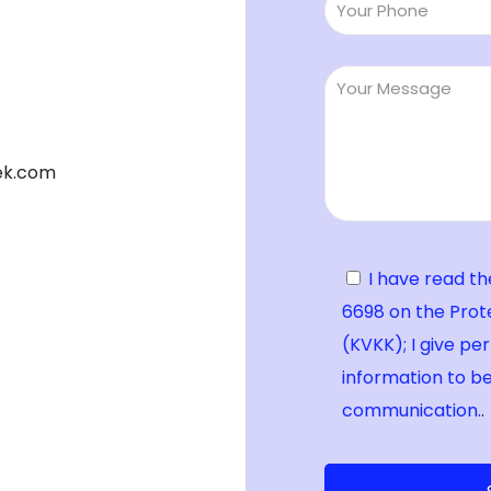
ek.com
I have read th
6698 on the Prot
(KVKK); I give pe
information to be
communication.
.