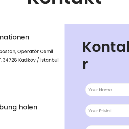
mationen
Konta
bostan, Operatör Cemil
r
, 34728 Kadiköy / İstanbul
bung holen