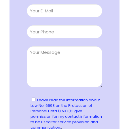
I have read the information about
Law No. 6698 on the Protection of
Personal Data (KVKK); I give
permission for my contact information
to be used for service provision and
communication.
.